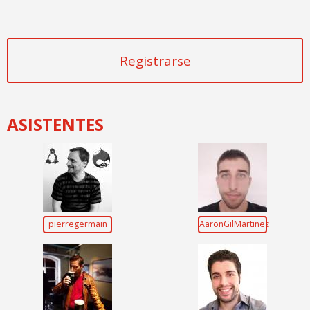
Registrarse
ASISTENTES
pierregermain
AaronGilMartinez