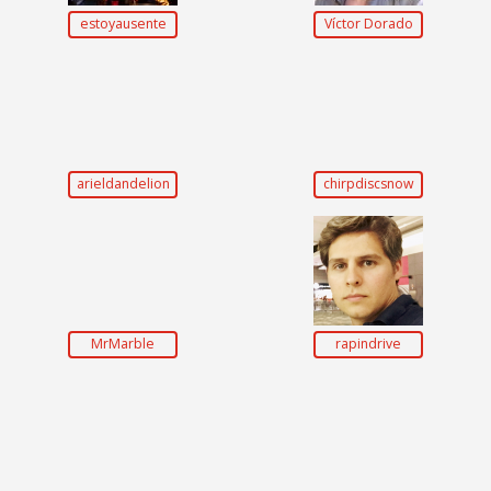
estoyausente
Víctor Dorado
arieldandelion
chirpdiscsnow
MrMarble
rapindrive