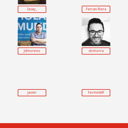
lasay_
Ferran Riera
Jdmoreno
dcimorra
Javier
FerminMF