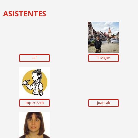
ASISTENTES
alf
lluvigne
mperezch
juanrak