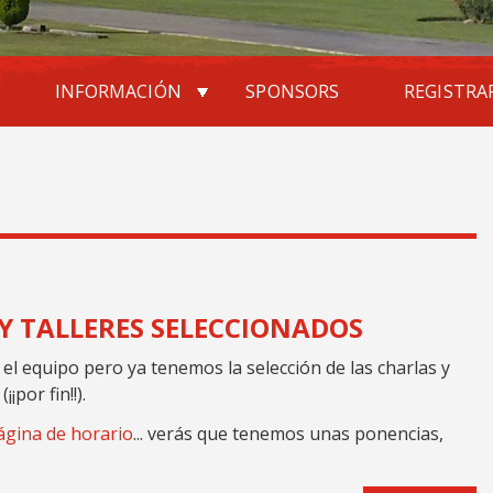
INFORMACIÓN
SPONSORS
REGISTRA
Y TALLERES SELECCIONADOS
el equipo pero ya tenemos la selección de las charlas y
¡por fin!!).
ágina de horario
... verás que tenemos unas ponencias,