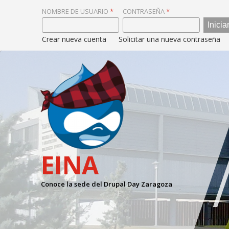
NOMBRE DE USUARIO
*
CONTRASEÑA
*
Crear nueva cuenta
Solicitar una nueva contraseña
EINA
CÓMO LLEGAR
ZARAGOZA
Conoce la sede del Drupal Day Zaragoza
Zaragoza, cruce de caminos
Ciudad de catedrales, capital del Ebro y mucho más