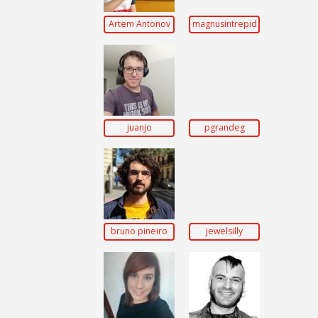
Artem Antonov
magnusintrepid
juanjo
pgrandeg
bruno pineiro
jewelsilly